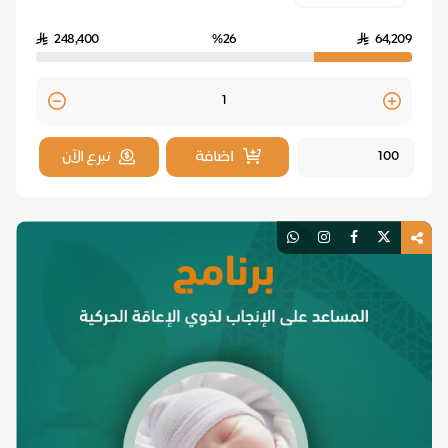
248,400
%26
64,209
Quantity
اضافة
تبرع الآن