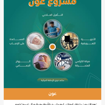
عون
"هناك من ينتظر عًونك.. ليعيش حياةً طبيعية مثل غيره." ذوو