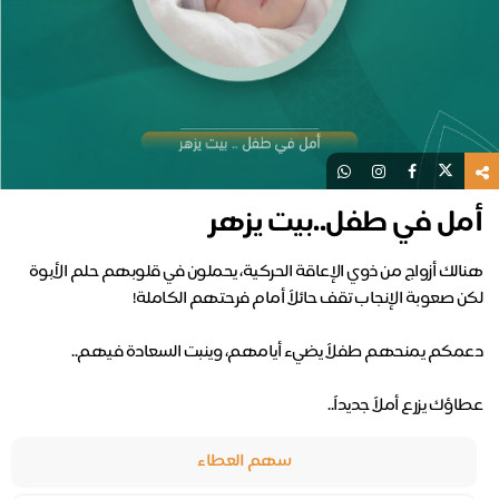
أمل في طفل..بيت يزهر
عطاؤك يزرع أملاً جديداً..
سهم العطاء