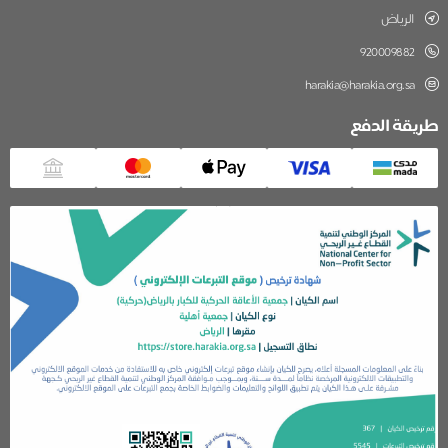
الرياض
920009882
harakia@harakia.org.sa
طريقة الدفع